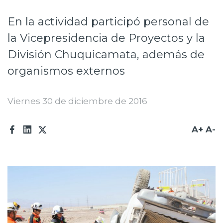
Prensa
En la actividad participó personal de
Trabaja en Codelco
la Vicepresidencia de Proyectos y la
División Chuquicamata, además de
Transparencia activa
organismos externos
Canales de denuncia
Proveedores
Viernes 30 de diciembre de 2016
Acceso trabajadores/as
A+
A-