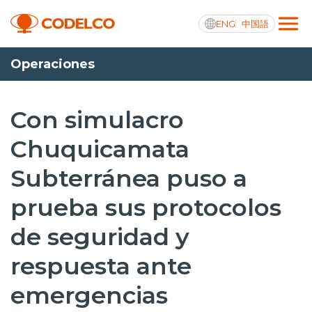
ENG
中国語
Operaciones
Transparencia activa
Con simulacro
Chuquicamata
Nosotros
Subterránea puso a
Operaciones
prueba sus protocolos
Proyectos
de seguridad y
Sustentabilidad
respuesta ante
Innovación
emergencias
Inversionistas