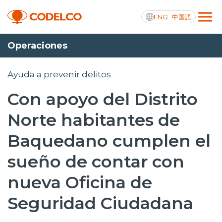
ENG
中国語
Operaciones
Transparencia activa
Ayuda a prevenir delitos
Con apoyo del Distrito
Nosotros
Norte habitantes de
Operaciones
Baquedano cumplen el
Proyectos
sueño de contar con
Sustentabilidad
nueva Oficina de
Innovación
Seguridad Ciudadana
Inversionistas