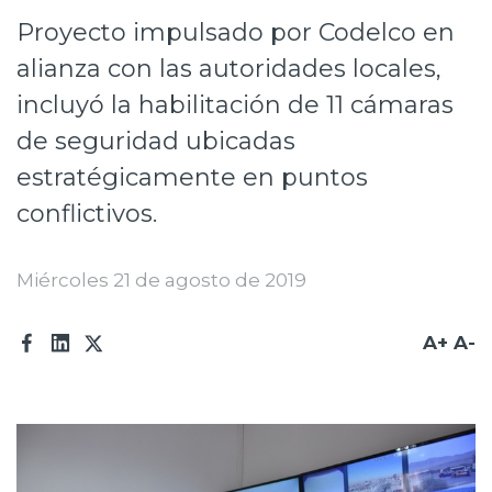
Proyecto impulsado por Codelco en
Prensa
alianza con las autoridades locales,
Trabaja en Codelco
incluyó la habilitación de 11 cámaras
Transparencia activa
de seguridad ubicadas
Canales de denuncia
estratégicamente en puntos
conflictivos.
Proveedores
Acceso trabajadores/as
Miércoles 21 de agosto de 2019
A+
A-