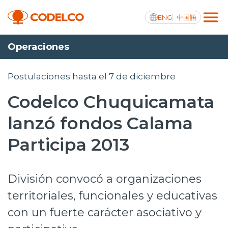
ENG
中国語
Operaciones
Transparencia activa
Postulaciones hasta el 7 de diciembre
Codelco Chuquicamata
Nosotros
lanzó fondos Calama
Operaciones
Participa 2013
Proyectos
División convocó a organizaciones
Sustentabilidad
territoriales, funcionales y educativas
Innovación
con un fuerte carácter asociativo y
Inversionistas