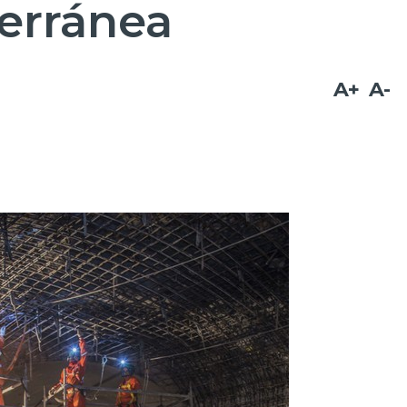
terránea
A+
A-