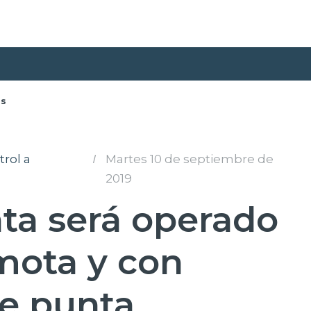
as
rol a
I
Martes 10 de septiembre de
2019
a será operado
mota y con
de punta