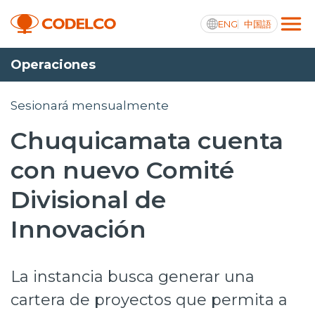
ENG
中国語
Operaciones
Transparencia activa
Sesionará mensualmente
Chuquicamata cuenta
Nosotros
con nuevo Comité
Operaciones
Divisional de
Proyectos
Innovación
Sustentabilidad
La instancia busca generar una
Innovación
cartera de proyectos que permita a
Inversionistas