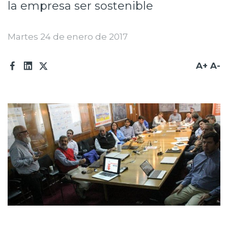
la empresa ser sostenible
Prensa
Trabaja en Codelco
Martes 24 de enero de 2017
Transparencia activa
A+
A-
Canales de denuncia
Proveedores
Acceso trabajadores/as