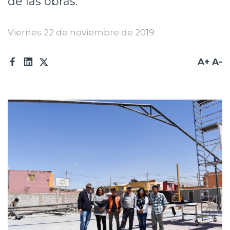
de las obras.
Prensa
Viernes 22 de noviembre de 2019
Trabaja en Codelco
Transparencia activa
A+
A-
Canales de denuncia
Proveedores
Acceso trabajadores/as