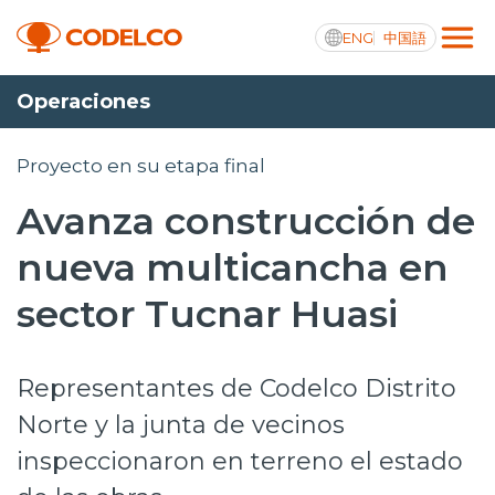
ENG
中国語
Operaciones
Transparencia activa
Proyecto en su etapa final
Avanza construcción de
Nosotros
nueva multicancha en
Operaciones
sector Tucnar Huasi
Proyectos
Representantes de Codelco Distrito
Sustentabilidad
Norte y la junta de vecinos
Innovación
inspeccionaron en terreno el estado
Inversionistas