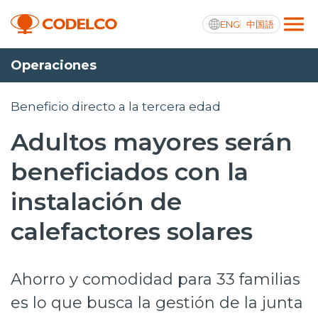
ENG
中国語
Operaciones
Transparencia activa
Beneficio directo a la tercera edad
Adultos mayores serán
Nosotros
beneficiados con la
Operaciones
instalación de
Proyectos
calefactores solares
Sustentabilidad
Ahorro y comodidad para 33 familias
Innovación
es lo que busca la gestión de la junta
Inversionistas