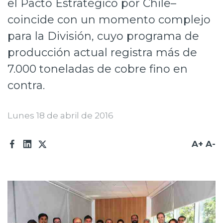
el Pacto Estratégico por Chile–
Prensa
coincide con un momento complejo
Trabaja en Codelco
para la División, cuyo programa de
producción actual registra más de
Transparencia activa
7.000 toneladas de cobre fino en
Canales de denuncia
contra.
Proveedores
Lunes 18 de abril de 2016
Acceso trabajadores/as
A+
A-