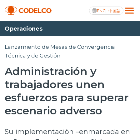
ENG
中国語
Operaciones
Transparencia activa
Lanzamiento de Mesas de Convergencia
Técnica y de Gestión
Administración y
Nosotros
trabajadores unen
Operaciones
esfuerzos para superar
Proyectos
escenario adverso
Sustentabilidad
Innovación
Su implementación –enmarcada en
Inversionistas