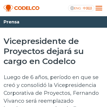
ENG
中国語
Prensa
Transparencia activa
Vicepresidente de
Proyectos dejará su
Nosotros
cargo en Codelco
Operaciones
Proyectos
Luego de 6 años, período en que se
Sustentabilidad
creó y consolidó la Vicepresidencia
Corporativa de Proyectos, Fernando
Innovación
Vivanco será reemplazado
Inversionistas