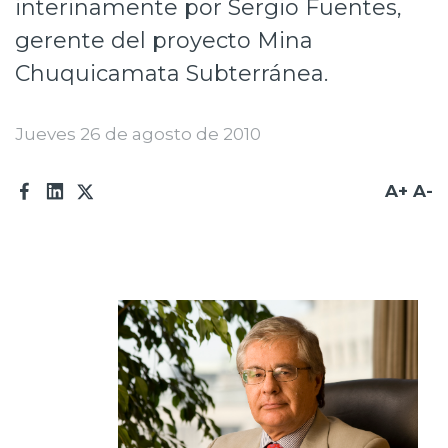
interinamente por Sergio Fuentes,
Prensa
gerente del proyecto Mina
Trabaja en Codelco
Chuquicamata Subterránea.
Transparencia activa
Jueves 26 de agosto de 2010
Canales de denuncia
A+
A-
Proveedores
Acceso trabajadores/as