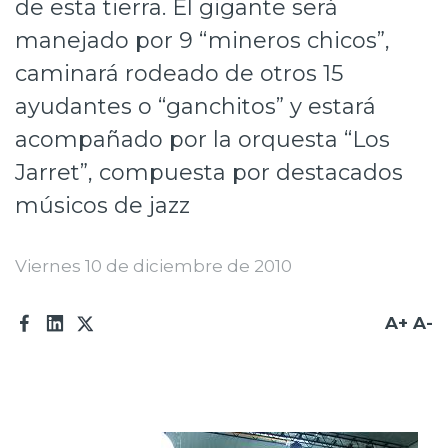
de esta tierra. El gigante será
Prensa
manejado por 9 “mineros chicos”,
Trabaja en Codelco
caminará rodeado de otros 15
ayudantes o “ganchitos” y estará
Transparencia activa
acompañado por la orquesta “Los
Canales de denuncia
Jarret”, compuesta por destacados
Proveedores
músicos de jazz
Acceso trabajadores/as
Viernes 10 de diciembre de 2010
A+
A-