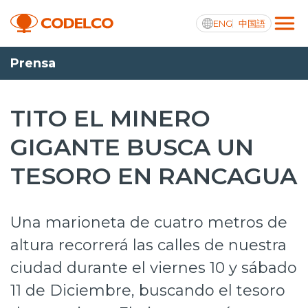
ENG
中国語
Prensa
Transparencia activa
TITO EL MINERO
GIGANTE BUSCA UN
Nosotros
TESORO EN RANCAGUA
Operaciones
Proyectos
Una marioneta de cuatro metros de
Sustentabilidad
altura recorrerá las calles de nuestra
ciudad durante el viernes 10 y sábado
Innovación
11 de Diciembre, buscando el tesoro
Inversionistas