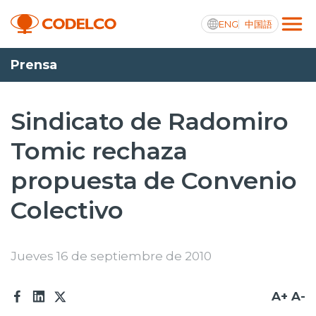
ENG
中国語
Prensa
Transparencia activa
Sindicato de Radomiro
Tomic rechaza
Nosotros
propuesta de Convenio
Operaciones
Colectivo
Proyectos
Sustentabilidad
Jueves 16 de septiembre de 2010
Innovación
A+
A-
Inversionistas