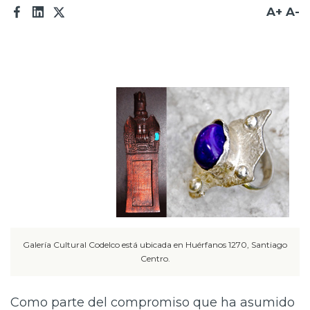
A+
A-
Prensa
Trabaja en Codelco
Transparencia activa
Canales de denuncia
Proveedores
Acceso trabajadores/as
Galería Cultural Codelco está ubicada en Huérfanos 1270, Santiago
Centro.
Como parte del compromiso que ha asumido