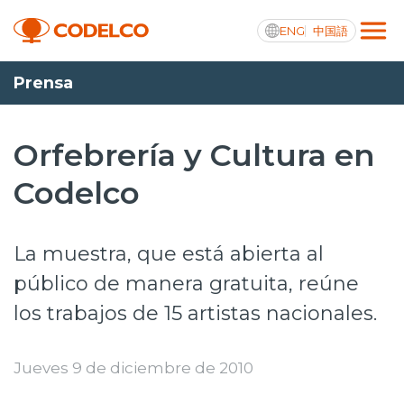
ENG
中国語
Prensa
Transparencia activa
Orfebrería y Cultura en
Codelco
Nosotros
Operaciones
La muestra, que está abierta al
Proyectos
público de manera gratuita, reúne
los trabajos de 15 artistas nacionales.
Sustentabilidad
Innovación
Jueves 9 de diciembre de 2010
Inversionistas