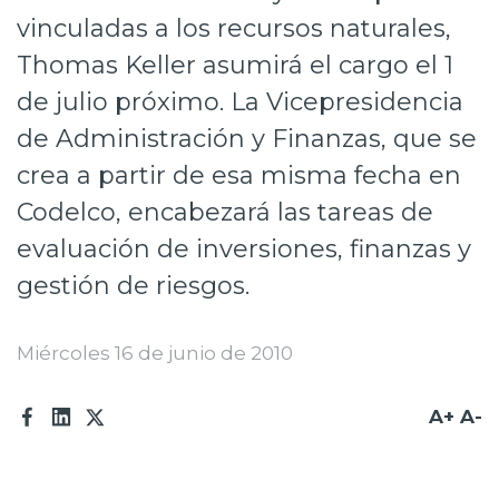
vinculadas a los recursos naturales,
Prensa
Thomas Keller asumirá el cargo el 1
Trabaja en Codelco
de julio próximo. La Vicepresidencia
Transparencia activa
de Administración y Finanzas, que se
Canales de denuncia
crea a partir de esa misma fecha en
Codelco, encabezará las tareas de
Proveedores
evaluación de inversiones, finanzas y
Acceso trabajadores/as
gestión de riesgos.
Miércoles 16 de junio de 2010
A+
A-