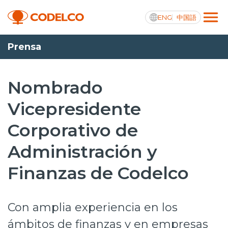
ENG
中国語
Prensa
Transparencia activa
Nombrado
Vicepresidente
Nosotros
Corporativo de
Operaciones
Administración y
Proyectos
Finanzas de Codelco
Sustentabilidad
Innovación
Con amplia experiencia en los
Inversionistas
ámbitos de finanzas y en empresas