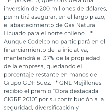
* El proyecto, que considera una
Prensa
inversión de 200 millones de dólares,
permitirá asegurar, en el largo plazo,
Trabaja en Codelco
el abastecimiento de Gas Natural
Transparencia activa
Licuado para el norte chileno. *
Canales de denuncia
Aunque Codelco no participará en el
Proveedores
financiamiento de la iniciativa,
mantendrá el 37% de la propiedad
Acceso trabajadores/as
de la empresa, quedando el
porcentaje restante en manos del
Grupo GDF Suez. * GNL Mejillones
recibió el premio “Obra destacada
CIGRE 2010” por su contribución a la
seguridad, diversificación y