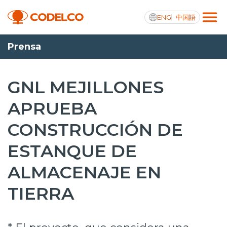
ENG
中国語
Prensa
Transparencia activa
GNL MEJILLONES
APRUEBA
Nosotros
CONSTRUCCIÓN DE
Operaciones
ESTANQUE DE
Proyectos
ALMACENAJE EN
Sustentabilidad
TIERRA
Innovación
Inversionistas