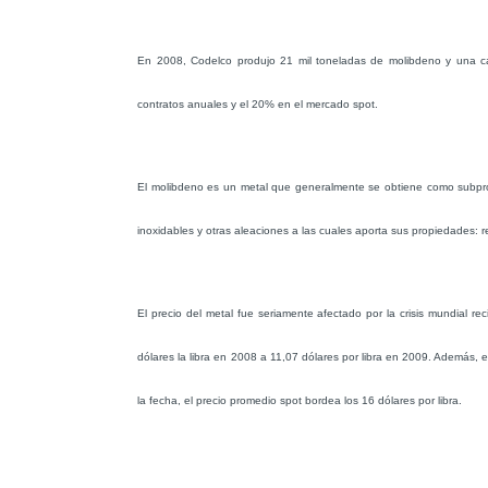
En 2008, Codelco produjo 21 mil toneladas de molibdeno y una c
contratos anuales y el 20% en el mercado spot.
El molibdeno es un metal que generalmente se obtiene como subprodu
inoxidables y otras aleaciones a las cuales aporta sus propiedades: res
El precio del metal fue seriamente afectado por la crisis mundial r
dólares la libra en 2008 a 11,07 dólares por libra en 2009. Además, 
la fecha, el precio promedio spot bordea los 16 dólares por libra.