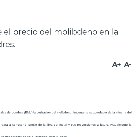
 el precio del molibdeno en la
res.
A+
A-
ales de Londres (BML) la cotización del molibdeno, importante subproducto de la minería del
 dará a conocer el precio de la libra del metal y sus proyecciones a futuro. Actualmente la
do semanalmente por la publicación Metals Week.