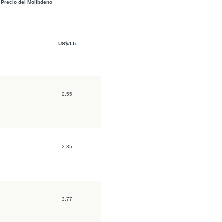
Precio del Molibdeno
US$/Lb
2.55
2.35
3.77