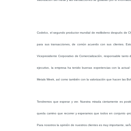
Codelco, el segundo productor mundial de molibdeno después de Cly
para sus transacciones, de común acuerdo con sus clientes. Es
Vicepresidente Corporativo de Comercialización, responsable tanto 
ejecutivo, la empresa ha tenido buenas experiencias con la actual
Metals Week, así como también con la valorización que hacen las Bol
Tendremos que esperar y ver. Nuestra mirada ciertamente es posi
queda camino que recorrer y esperamos que todos en conjunto -pr
Para nosotros la opinión de nuestros clientes es muy importante, señ