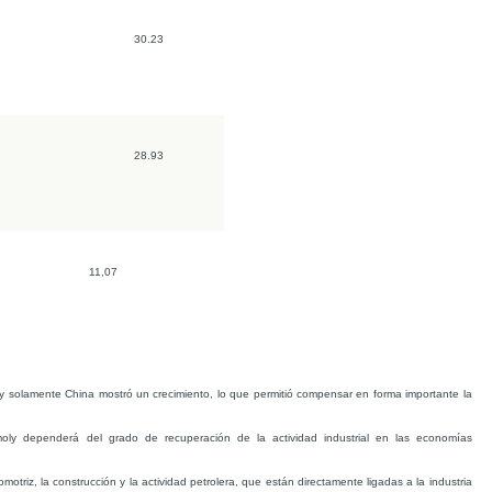
30.23
28.93
11,07
y solamente China mostró un crecimiento, lo que permitió compensar en forma importante la
ly dependerá del grado de recuperación de la actividad industrial en las economías
motriz, la construcción y la actividad petrolera, que están directamente ligadas a la industria