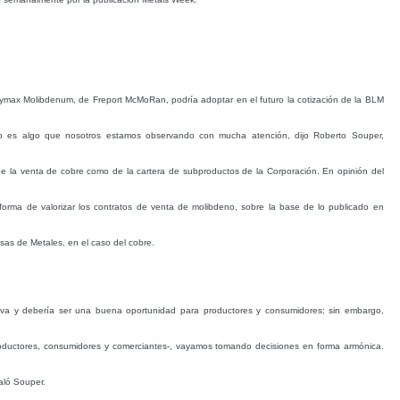
max Molibdenum, de Freport McMoRan, podría adoptar en el futuro la cotización de la BLM
to es algo que nosotros estamos observando con mucha atención, dijo Roberto Souper,
de la venta de cobre como de la cartera de subproductos de la Corporación. En opinión del
 forma de valorizar los contratos de venta de molibdeno, sobre la base de lo publicado en
sas de Metales, en el caso del cobre.
tiva y debería ser una buena oportunidad para productores y consumidores; sin embargo,
oductores, consumidores y comerciantes-, vayamos tomando decisiones en forma armónica.
aló Souper.