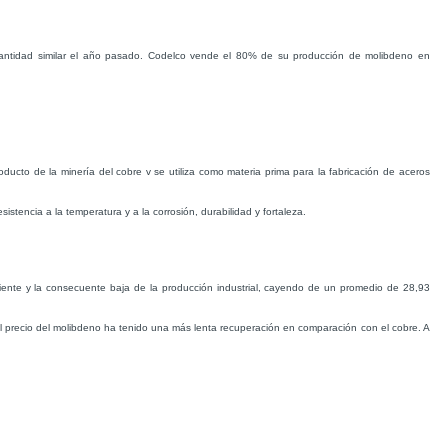
antidad similar el año pasado. Codelco vende el 80% de su producción de molibdeno en
cto de la minería del cobre v se utiliza como materia prima para la fabricación de aceros
istencia a la temperatura y a la corrosión, durabilidad y fortaleza.
eciente y la consecuente baja de la producción industrial, cayendo de un promedio de 28,93
el precio del molibdeno ha tenido una más lenta recuperación en comparación con el cobre. A