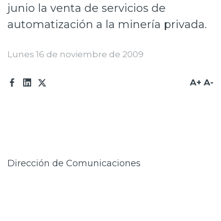
junio la venta de servicios de
Prensa
automatización a la minería privada.
Trabaja en Codelco
Lunes 16 de noviembre de 2009
Transparencia activa
Canales de denuncia
A+
A-
Proveedores
Acceso trabajadores/as
Dirección de Comunicaciones