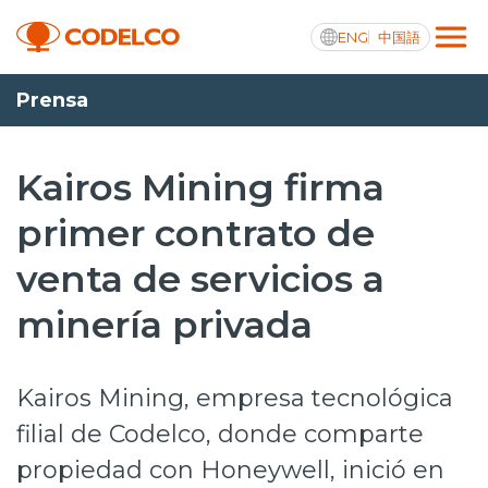
ENG
中国語
Prensa
Transparencia activa
Kairos Mining firma
primer contrato de
Nosotros
venta de servicios a
Operaciones
minería privada
Proyectos
Sustentabilidad
Kairos Mining, empresa tecnológica
Innovación
filial de Codelco, donde comparte
propiedad con Honeywell, inició en
Inversionistas