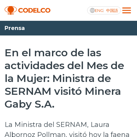
ENG
中国語
Prensa
Transparencia activa
En el marco de las
actividades del Mes de
Nosotros
la Mujer: Ministra de
Operaciones
SERNAM visitó Minera
Proyectos
Gaby S.A.
Sustentabilidad
Innovación
La Ministra del SERNAM, Laura
Inversionistas
Albornoz Pollman, visitó hoy la faena