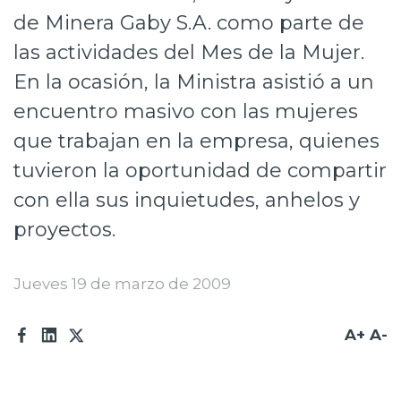
de Minera Gaby S.A. como parte de
Prensa
las actividades del Mes de la Mujer.
Trabaja en Codelco
En la ocasión, la Ministra asistió a un
Transparencia activa
encuentro masivo con las mujeres
Canales de denuncia
que trabajan en la empresa, quienes
tuvieron la oportunidad de compartir
Proveedores
con ella sus inquietudes, anhelos y
Acceso trabajadores/as
proyectos.
Jueves 19 de marzo de 2009
A+
A-