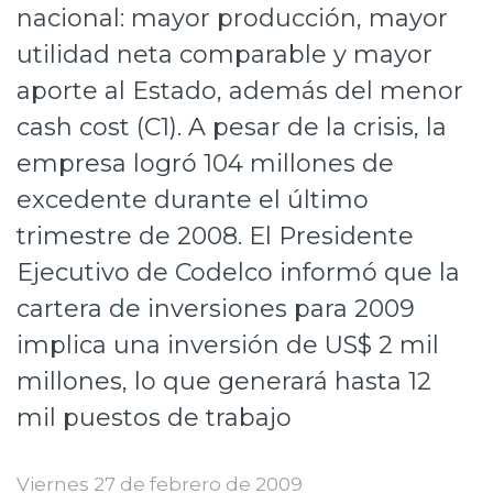
nacional: mayor producción, mayor
Prensa
utilidad neta comparable y mayor
Trabaja en Codelco
aporte al Estado, además del menor
Transparencia activa
cash cost (C1). A pesar de la crisis, la
empresa logró 104 millones de
Canales de denuncia
excedente durante el último
Proveedores
trimestre de 2008. El Presidente
Acceso trabajadores/as
Ejecutivo de Codelco informó que la
cartera de inversiones para 2009
implica una inversión de US$ 2 mil
millones, lo que generará hasta 12
mil puestos de trabajo
Viernes 27 de febrero de 2009