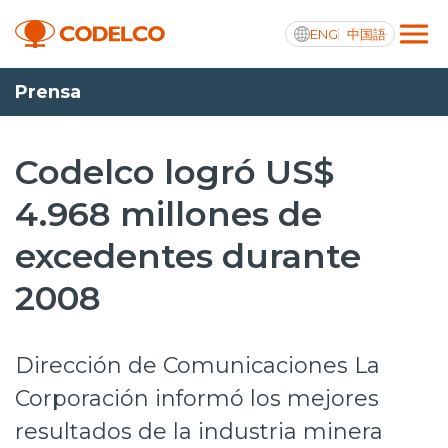
ENG
中国語
Prensa
Transparencia activa
Codelco logró US$
4.968 millones de
Nosotros
excedentes durante
Operaciones
2008
Proyectos
Sustentabilidad
Dirección de Comunicaciones La
Innovación
Corporación informó los mejores
resultados de la industria minera
Inversionistas