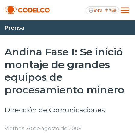
ENG
中国語
Prensa
Transparencia activa
Andina Fase I: Se inició
montaje de grandes
Nosotros
equipos de
Operaciones
procesamiento minero
Proyectos
Sustentabilidad
Dirección de Comunicaciones
Innovación
Viernes 28 de agosto de 2009
Inversionistas