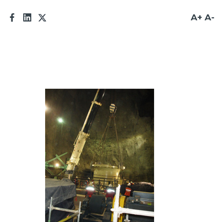
Prensa
A+
A-
Trabaja en Codelco
Transparencia activa
Canales de denuncia
Proveedores
Acceso trabajadores/as