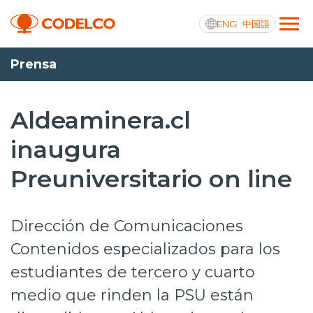
ENG
中国語
Prensa
Transparencia activa
Aldeaminera.cl
inaugura
Nosotros
Preuniversitario on line
Operaciones
Proyectos
Dirección de Comunicaciones
Sustentabilidad
Contenidos especializados para los
estudiantes de tercero y cuarto
Innovación
medio que rinden la PSU están
Inversionistas