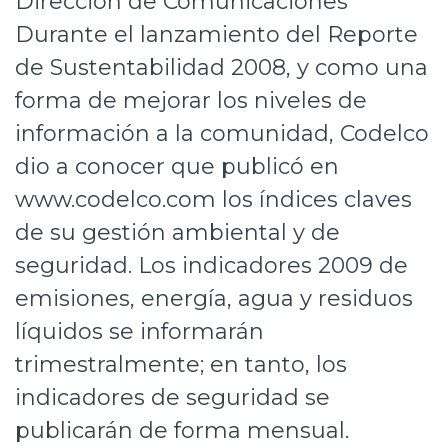
Dirección de Comunicaciones
Prensa
Durante el lanzamiento del Reporte
de Sustentabilidad 2008, y como una
Trabaja en Codelco
forma de mejorar los niveles de
Transparencia activa
información a la comunidad, Codelco
Canales de denuncia
dio a conocer que publicó en
Proveedores
www.codelco.com los índices claves
de su gestión ambiental y de
Acceso trabajadores/as
seguridad. Los indicadores 2009 de
emisiones, energía, agua y residuos
líquidos se informarán
trimestralmente; en tanto, los
indicadores de seguridad se
publicarán de forma mensual.