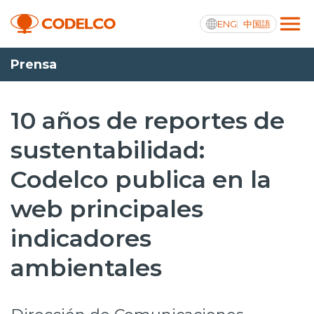
ENG
中国語
Prensa
Transparencia activa
10 años de reportes de
sustentabilidad:
Nosotros
Codelco publica en la
Operaciones
web principales
Proyectos
indicadores
Sustentabilidad
ambientales
Innovación
Inversionistas