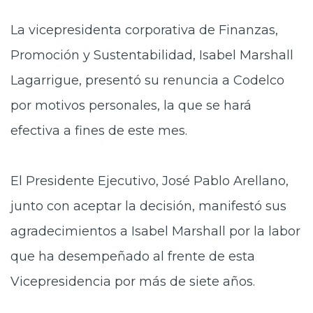
Prensa
La vicepresidenta corporativa de Finanzas,
Trabaja en Codelco
Promoción y Sustentabilidad, Isabel Marshall
Transparencia activa
Lagarrigue, presentó su renuncia a Codelco
por motivos personales, la que se hará
Canales de denuncia
efectiva a fines de este mes.
Proveedores
Acceso trabajadores/as
El Presidente Ejecutivo, José Pablo Arellano,
junto con aceptar la decisión, manifestó sus
agradecimientos a Isabel Marshall por la labor
que ha desempeñado al frente de esta
Vicepresidencia por más de siete años.