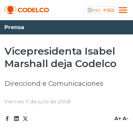
ENG
中国語
Prensa
Transparencia activa
Vicepresidenta Isabel
Marshall deja Codelco
Nosotros
Operaciones
Direcciond e Comunicaciones
Proyectos
Viernes 11 de julio de 2008
Sustentabilidad
Innovación
A+
A-
Inversionistas