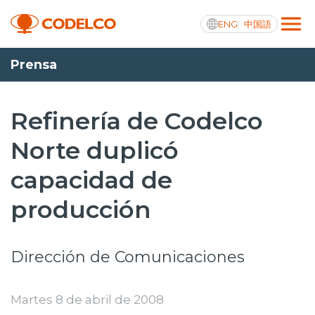
ENG
中国語
Prensa
Transparencia activa
Refinería de Codelco
Norte duplicó
Nosotros
capacidad de
Operaciones
producción
Proyectos
Sustentabilidad
Dirección de Comunicaciones
Innovación
Martes 8 de abril de 2008
Inversionistas