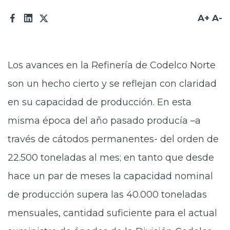
Prensa
A+
A-
Trabaja en Codelco
Transparencia activa
Los avances en la Refinería de Codelco Norte
Canales de denuncia
son un hecho cierto y se reflejan con claridad
Proveedores
en su capacidad de producción. En esta
misma época del año pasado producía –a
Acceso trabajadores/as
través de cátodos permanentes- del orden de
22.500 toneladas al mes; en tanto que desde
hace un par de meses la capacidad nominal
de producción supera las 40.000 toneladas
mensuales, cantidad suficiente para el actual