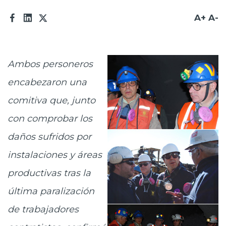
Prensa
A+
A-
Trabaja en Codelco
Transparencia activa
Ambos personeros
Canales de denuncia
encabezaron una
Proveedores
comitiva que, junto
con comprobar los
Acceso trabajadores/as
daños sufridos por
instalaciones y áreas
productivas tras la
última paralización
de trabajadores