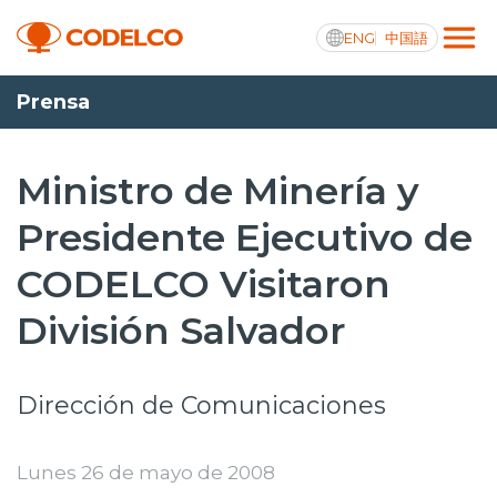
ENG
中国語
Prensa
Transparencia activa
Ministro de Minería y
Presidente Ejecutivo de
Nosotros
CODELCO Visitaron
Operaciones
División Salvador
Proyectos
Sustentabilidad
Dirección de Comunicaciones
Innovación
Lunes 26 de mayo de 2008
Inversionistas