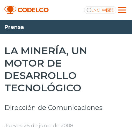
ENG
中国語
Prensa
Transparencia activa
LA MINERÍA, UN
MOTOR DE
Nosotros
DESARROLLO
Operaciones
TECNOLÓGICO
Proyectos
Sustentabilidad
Dirección de Comunicaciones
Innovación
Jueves 26 de junio de 2008
Inversionistas