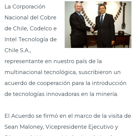
La Corporación
Prensa
Nacional del Cobre
Trabaja en Codelco
de Chile, Codelco e
Transparencia activa
Intel Tecnología de
Canales de denuncia
Chile S.A.,
Proveedores
representante en nuestro país de la
Acceso trabajadores/as
multinacional tecnológica, suscribieron un
acuerdo de cooperación para la introducción
de tecnologías innovadoras en la minería.
El Acuerdo se firmó en el marco de la visita de
Sean Maloney, Vicepresidente Ejecutivo y