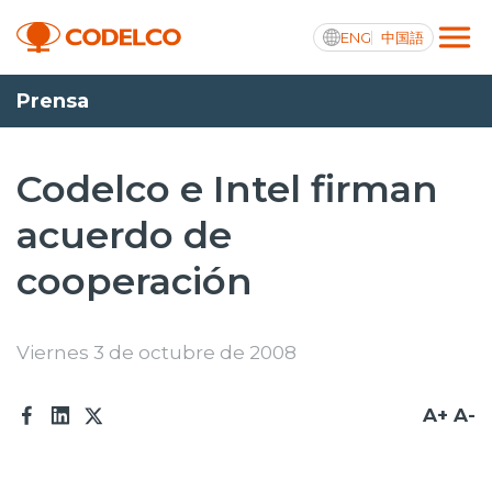
ENG
中国語
Prensa
Transparencia activa
Codelco e Intel firman
acuerdo de
Nosotros
cooperación
Operaciones
Proyectos
Viernes 3 de octubre de 2008
Sustentabilidad
A+
A-
Innovación
Inversionistas