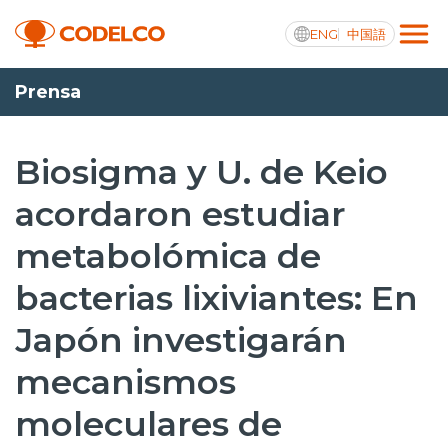
ENG
中国語
Prensa
Transparencia activa
Biosigma y U. de Keio
acordaron estudiar
Nosotros
metabolómica de
Operaciones
bacterias lixiviantes: En
Proyectos
Japón investigarán
Sustentabilidad
mecanismos
Innovación
moleculares de
Inversionistas