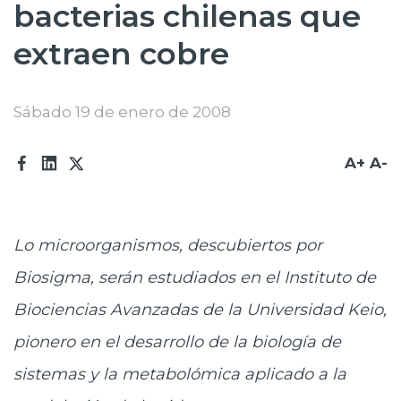
bacterias chilenas que
Prensa
extraen cobre
Trabaja en Codelco
Transparencia activa
Sábado 19 de enero de 2008
Canales de denuncia
A+
A-
Proveedores
Acceso trabajadores/as
Lo microorganismos, descubiertos por
Biosigma, serán estudiados en el Instituto de
Biociencias Avanzadas de la Universidad Keio,
pionero en el desarrollo de la biología de
sistemas y la metabolómica aplicado a la