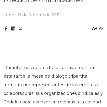
Dirección de Comunicaciones
Prensa
Lunes 21 de febrero de 2011
Trabaja en Codelco
Transparencia activa
A+
A-
Canales de denuncia
Proveedores
Acceso trabajadores/as
Durante más de tres horas estuvo reunida
esta tarde la mesa de diálogo tripartita
formada por representantes de las empresas
colaboradoras, sus organizaciones sindicales y
Codelco para avanzar en mejoras a la calidad