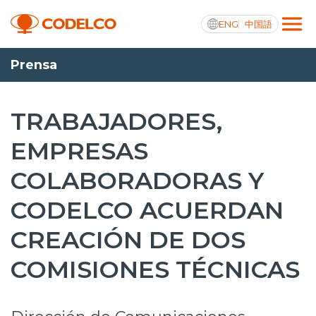
ENG
中国語
Prensa
Transparencia activa
TRABAJADORES,
EMPRESAS
Nosotros
COLABORADORAS Y
Operaciones
CODELCO ACUERDAN
Proyectos
CREACIÓN DE DOS
Sustentabilidad
COMISIONES TÉCNICAS
Innovación
Inversionistas