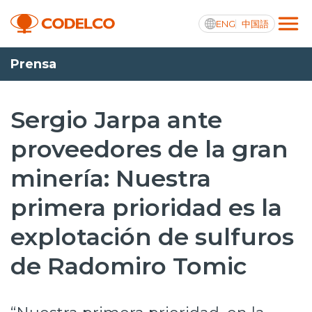
ENG
中国語
Prensa
Transparencia activa
Sergio Jarpa ante
proveedores de la gran
Nosotros
minería: Nuestra
Operaciones
primera prioridad es la
Proyectos
explotación de sulfuros
Sustentabilidad
de Radomiro Tomic
Innovación
Inversionistas