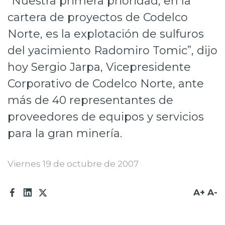
“Nuestra primera prioridad, en la
Prensa
cartera de proyectos de Codelco
Norte, es la explotación de sulfuros
Trabaja en Codelco
del yacimiento Radomiro Tomic”, dijo
Transparencia activa
hoy Sergio Jarpa, Vicepresidente
Canales de denuncia
Corporativo de Codelco Norte, ante
Proveedores
más de 40 representantes de
proveedores de equipos y servicios
Acceso trabajadores/as
para la gran minería.
Viernes 19 de octubre de 2007
A+
A-