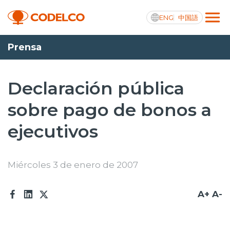
ENG
中国語
Prensa
Transparencia activa
Declaración pública
sobre pago de bonos a
Nosotros
ejecutivos
Operaciones
Proyectos
Miércoles 3 de enero de 2007
Sustentabilidad
A+
A-
Innovación
Inversionistas