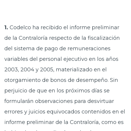
Prensa
Trabaja en Codelco
1.
Codelco ha recibido el informe preliminar
Transparencia activa
de la Contraloría respecto de la fiscalización
Canales de denuncia
del sistema de pago de remuneraciones
Proveedores
variables del personal ejecutivo en los años
Acceso trabajadores/as
2003, 2004 y 2005, materializado en el
otorgamiento de bonos de desempeño. Sin
perjuicio de que en los próximos días se
formularán observaciones para desvirtuar
errores y juicios equivocados contenidos en el
informe preliminar de la Contraloría, como es