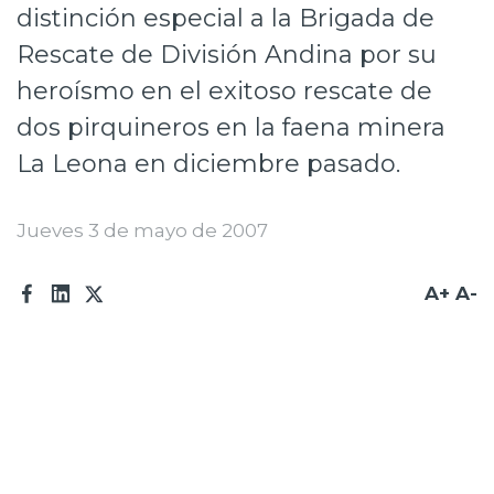
distinción especial a la Brigada de
Prensa
Rescate de División Andina por su
Trabaja en Codelco
heroísmo en el exitoso rescate de
Transparencia activa
dos pirquineros en la faena minera
La Leona en diciembre pasado.
Canales de denuncia
Proveedores
Jueves 3 de mayo de 2007
Acceso trabajadores/as
A+
A-