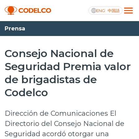
ENG
中国語
Prensa
Transparencia activa
Consejo Nacional de
Seguridad Premia valor
Nosotros
de brigadistas de
Operaciones
Codelco
Proyectos
Sustentabilidad
Dirección de Comunicaciones El
Innovación
Directorio del Consejo Nacional de
Seguridad acordó otorgar una
Inversionistas