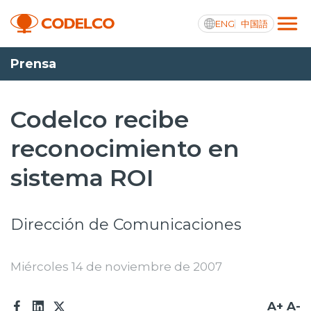
ENG
中国語
Prensa
Transparencia activa
Codelco recibe
reconocimiento en
Nosotros
sistema ROI
Operaciones
Proyectos
Dirección de Comunicaciones
Sustentabilidad
Miércoles 14 de noviembre de 2007
Innovación
Inversionistas
A+
A-