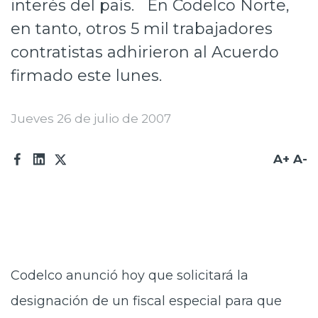
interés del país. En Codelco Norte,
Prensa
en tanto, otros 5 mil trabajadores
Trabaja en Codelco
contratistas adhirieron al Acuerdo
firmado este lunes.
Transparencia activa
Canales de denuncia
Jueves 26 de julio de 2007
Proveedores
A+
A-
Acceso trabajadores/as
Codelco anunció hoy que solicitará la
designación de un fiscal especial para que