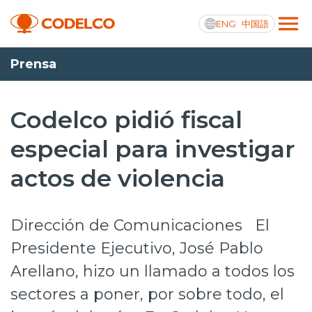
ENG
中国語
Prensa
Transparencia activa
Codelco pidió fiscal
especial para investigar
Nosotros
actos de violencia
Operaciones
Proyectos
Dirección de Comunicaciones El
Sustentabilidad
Presidente Ejecutivo, José Pablo
Arellano, hizo un llamado a todos los
Innovación
sectores a poner, por sobre todo, el
Inversionistas