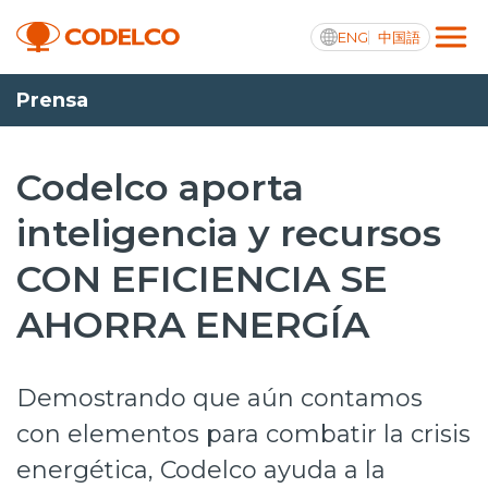
ENG
中国語
Prensa
Transparencia activa
Codelco aporta
inteligencia y recursos
Nosotros
CON EFICIENCIA SE
Operaciones
AHORRA ENERGÍA
Proyectos
Sustentabilidad
Demostrando que aún contamos
Innovación
con elementos para combatir la crisis
energética, Codelco ayuda a la
Inversionistas