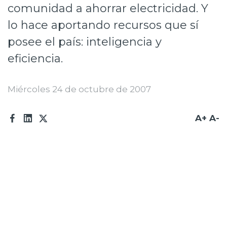
comunidad a ahorrar electricidad. Y
Prensa
lo hace aportando recursos que sí
Trabaja en Codelco
posee el país: inteligencia y
Transparencia activa
eficiencia.
Canales de denuncia
Miércoles 24 de octubre de 2007
Proveedores
A+
A-
Acceso trabajadores/as