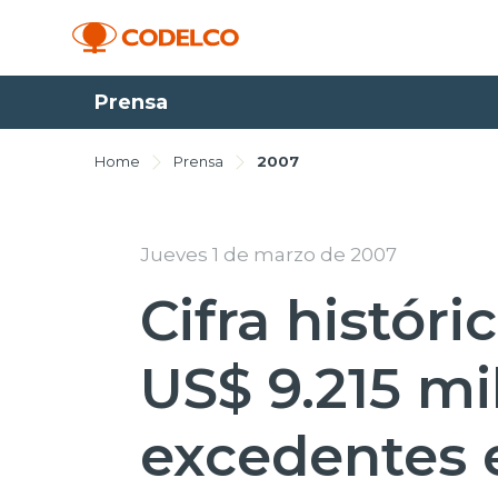
Prensa
Home
Prensa
2007
Jueves 1 de marzo de 2007
Cifra históri
US$ 9.215 mi
excedentes 