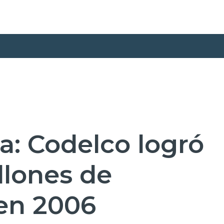
ca: Codelco logró
llones de
en 2006