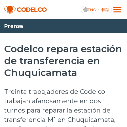
ENG
中国語
Prensa
Transparencia activa
Codelco repara estación
de transferencia en
Nosotros
Chuquicamata
Operaciones
Proyectos
Treinta trabajadores de Codelco
Sustentabilidad
trabajan afanosamente en dos
turnos para reparar la estación de
Innovación
transferencia M1 en Chuquicamata,
Inversionistas