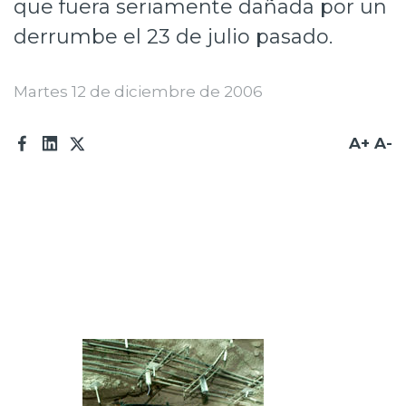
que fuera seriamente dañada por un
Prensa
derrumbe el 23 de julio pasado.
Trabaja en Codelco
Martes 12 de diciembre de 2006
Transparencia activa
Canales de denuncia
A+
A-
Proveedores
Acceso trabajadores/as