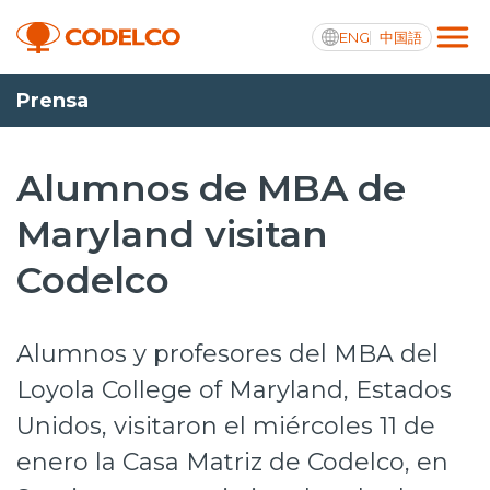
ENG
中国語
Prensa
Transparencia activa
Alumnos de MBA de
Maryland visitan
Nosotros
Codelco
Operaciones
Proyectos
Alumnos y profesores del MBA del
Sustentabilidad
Loyola College of Maryland, Estados
Unidos, visitaron el miércoles 11 de
Innovación
enero la Casa Matriz de Codelco, en
Inversionistas