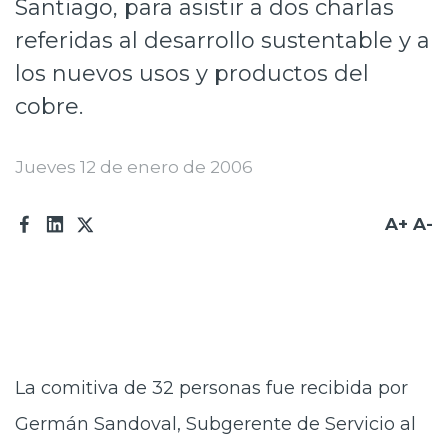
Santiago, para asistir a dos charlas
Prensa
referidas al desarrollo sustentable y a
Trabaja en Codelco
los nuevos usos y productos del
cobre.
Transparencia activa
Canales de denuncia
Jueves 12 de enero de 2006
Proveedores
A+
A-
Acceso trabajadores/as
La comitiva de 32 personas fue recibida por
Germán Sandoval, Subgerente de Servicio al