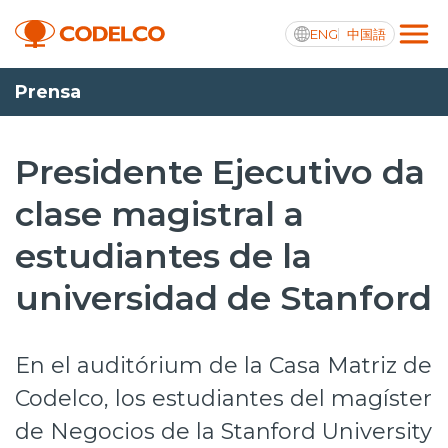
ENG
中国語
Prensa
Transparencia activa
Presidente Ejecutivo da
clase magistral a
Nosotros
estudiantes de la
Operaciones
universidad de Stanford
Proyectos
Sustentabilidad
En el auditórium de la Casa Matriz de
Innovación
Codelco, los estudiantes del magíster
de Negocios de la Stanford University
Inversionistas