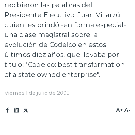
recibieron las palabras del
Prensa
Presidente Ejecutivo, Juan Villarzú,
Trabaja en Codelco
quien les brindó -en forma especial-
Transparencia activa
una clase magistral sobre la
evolución de Codelco en estos
Canales de denuncia
últimos diez años, que llevaba por
Proveedores
título: "Codelco: best transformation
Acceso trabajadores/as
of a state owned enterprise".
Viernes 1 de julio de 2005
A+
A-