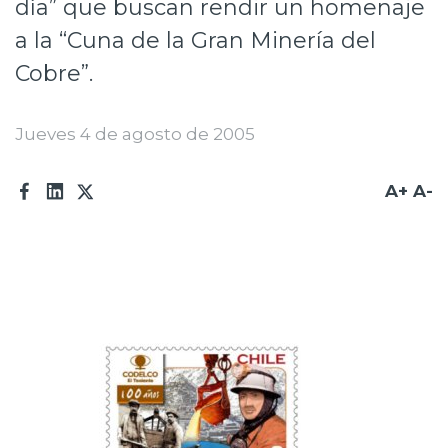
día” que buscan rendir un homenaje
Prensa
a la “Cuna de la Gran Minería del
Trabaja en Codelco
Cobre”.
Transparencia activa
Jueves 4 de agosto de 2005
Canales de denuncia
A+
A-
Proveedores
Acceso trabajadores/as