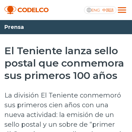
ENG
中国語
Prensa
Transparencia activa
El Teniente lanza sello
postal que conmemora
Nosotros
sus primeros 100 años
Operaciones
Proyectos
La división El Teniente conmemoró
Sustentabilidad
sus primeros cien años con una
nueva actividad: la emisión de un
Innovación
sello postal y un sobre de “primer
Inversionistas