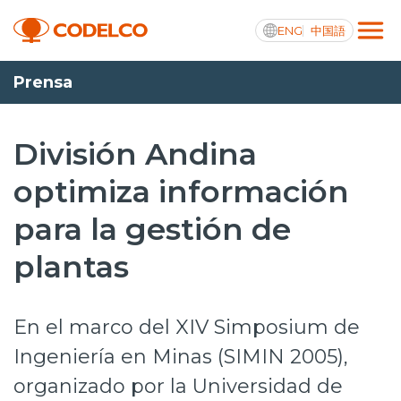
ENG
中国語
Prensa
Transparencia activa
División Andina
optimiza información
Nosotros
para la gestión de
Operaciones
plantas
Proyectos
Sustentabilidad
En el marco del XIV Simposium de
Innovación
Ingeniería en Minas (SIMIN 2005),
organizado por la Universidad de
Inversionistas