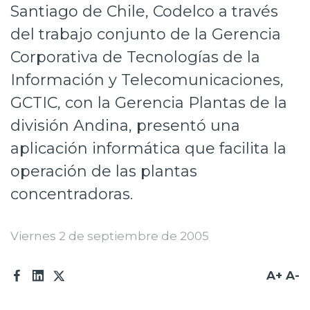
Santiago de Chile, Codelco a través
Prensa
del trabajo conjunto de la Gerencia
Trabaja en Codelco
Corporativa de Tecnologías de la
Transparencia activa
Información y Telecomunicaciones,
GCTIC, con la Gerencia Plantas de la
Canales de denuncia
división Andina, presentó una
Proveedores
aplicación informática que facilita la
Acceso trabajadores/as
operación de las plantas
concentradoras.
Viernes 2 de septiembre de 2005
A+
A-