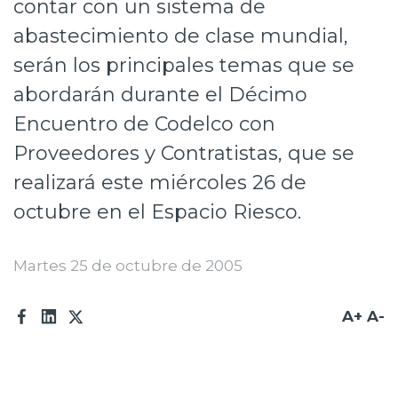
contar con un sistema de
Prensa
abastecimiento de clase mundial,
Trabaja en Codelco
serán los principales temas que se
abordarán durante el Décimo
Transparencia activa
Encuentro de Codelco con
Canales de denuncia
Proveedores y Contratistas, que se
Proveedores
realizará este miércoles 26 de
octubre en el Espacio Riesco.
Acceso trabajadores/as
Martes 25 de octubre de 2005
A+
A-