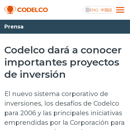
ENG
中国語
Prensa
Transparencia activa
Codelco dará a conocer
importantes proyectos
Nosotros
de inversión
Operaciones
Proyectos
El nuevo sistema corporativo de
Sustentabilidad
inversiones, los desafíos de Codelco
para 2006 y las principales iniciativas
Innovación
emprendidas por la Corporación para
Inversionistas