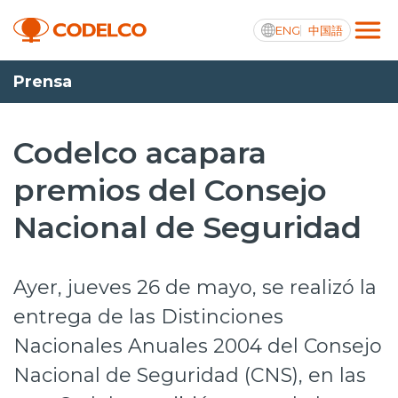
ENG
中国語
Prensa
Transparencia activa
Codelco acapara
premios del Consejo
Nosotros
Nacional de Seguridad
Operaciones
Proyectos
Ayer, jueves 26 de mayo, se realizó la
Sustentabilidad
entrega de las Distinciones
Nacionales Anuales 2004 del Consejo
Innovación
Nacional de Seguridad (CNS), en las
Inversionistas