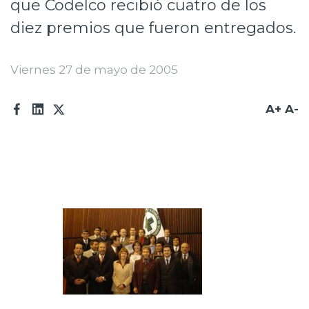
que Codelco recibió cuatro de los
Prensa
diez premios que fueron entregados.
Trabaja en Codelco
Viernes 27 de mayo de 2005
Transparencia activa
Canales de denuncia
A+
A-
Proveedores
Acceso trabajadores/as