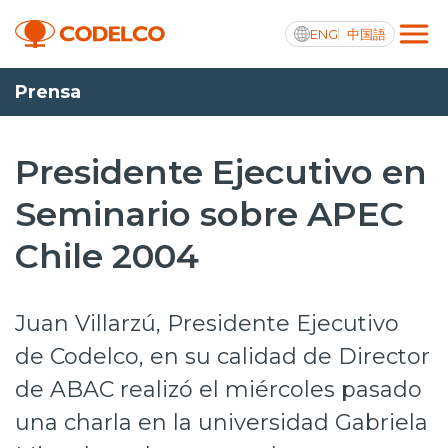
ENG
中国語
Prensa
Transparencia activa
Presidente Ejecutivo en
Seminario sobre APEC
Nosotros
Chile 2004
Operaciones
Proyectos
Juan Villarzú, Presidente Ejecutivo
Sustentabilidad
de Codelco, en su calidad de Director
de ABAC realizó el miércoles pasado
Innovación
una charla en la universidad Gabriela
Inversionistas