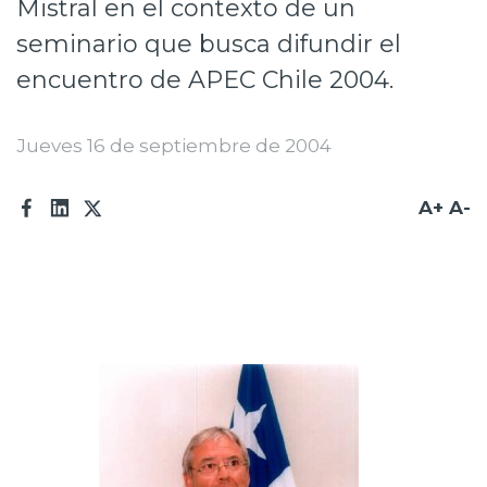
Mistral en el contexto de un
Prensa
seminario que busca difundir el
Trabaja en Codelco
encuentro de APEC Chile 2004.
Transparencia activa
Jueves 16 de septiembre de 2004
Canales de denuncia
A+
A-
Proveedores
Acceso trabajadores/as