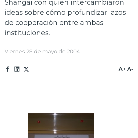
Shangai con quien intercambiaron
Prensa
ideas sobre cómo profundizar lazos
Trabaja en Codelco
de cooperación entre ambas
instituciones.
Transparencia activa
Canales de denuncia
Viernes 28 de mayo de 2004
Proveedores
A+
A-
Acceso trabajadores/as