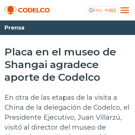
ENG
中国語
Prensa
Transparencia activa
Placa en el museo de
Shangai agradece
Nosotros
aporte de Codelco
Operaciones
Proyectos
En otra de las etapas de la visita a
Sustentabilidad
China de la delegación de Codelco, el
Presidente Ejecutivo, Juan Villarzú,
Innovación
visitó al director del museo de
Inversionistas