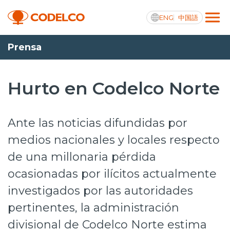
ENG
中国語
Prensa
Transparencia activa
Hurto en Codelco Norte
Nosotros
Ante las noticias difundidas por
Operaciones
medios nacionales y locales respecto
de una millonaria pérdida
Proyectos
ocasionadas por ilícitos actualmente
Sustentabilidad
investigados por las autoridades
Innovación
pertinentes, la administración
Inversionistas
divisional de Codelco Norte estima