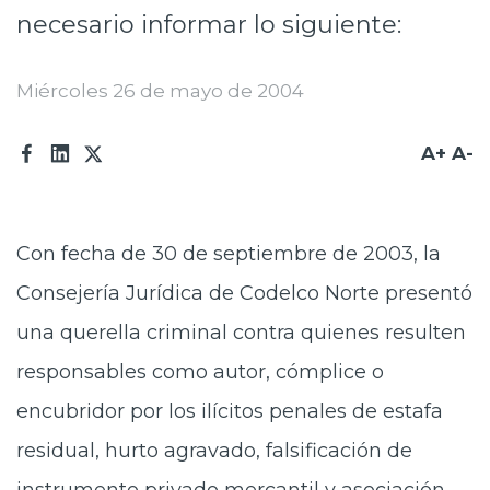
necesario informar lo siguiente:
Prensa
Trabaja en Codelco
Miércoles 26 de mayo de 2004
Transparencia activa
A+
A-
Canales de denuncia
Proveedores
Con fecha de 30 de septiembre de 2003, la
Acceso trabajadores/as
Consejería Jurídica de Codelco Norte presentó
una querella criminal contra quienes resulten
responsables como autor, cómplice o
encubridor por los ilícitos penales de estafa
residual, hurto agravado, falsificación de