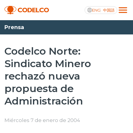
ENG
中国語
Prensa
Transparencia activa
Codelco Norte:
Sindicato Minero
Nosotros
rechazó nueva
Operaciones
propuesta de
Proyectos
Administración
Sustentabilidad
Innovación
Miércoles 7 de enero de 2004
Inversionistas