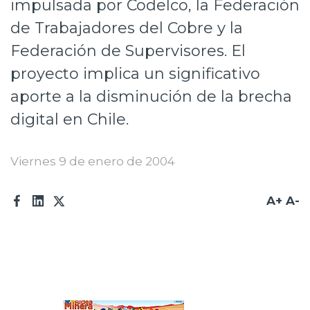
impulsada por Codelco, la Federación
Prensa
de Trabajadores del Cobre y la
Trabaja en Codelco
Federación de Supervisores. El
proyecto implica un significativo
Transparencia activa
aporte a la disminución de la brecha
Canales de denuncia
digital en Chile.
Proveedores
Viernes 9 de enero de 2004
Acceso trabajadores/as
A+
A-