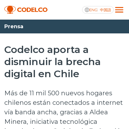
ENG
中国語
Prensa
Transparencia activa
Codelco aporta a
disminuir la brecha
Nosotros
digital en Chile
Operaciones
Proyectos
Más de 11 mil 500 nuevos hogares
Sustentabilidad
chilenos están conectados a internet
vía banda ancha, gracias a Aldea
Innovación
Minera, iniciativa tecnológica
Inversionistas