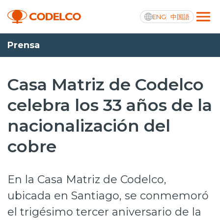
ENG
中国語
Prensa
Transparencia activa
Casa Matriz de Codelco
celebra los 33 años de la
Nosotros
nacionalización del
Operaciones
cobre
Proyectos
Sustentabilidad
En la Casa Matriz de Codelco,
Innovación
ubicada en Santiago, se conmemoró
el trigésimo tercer aniversario de la
Inversionistas