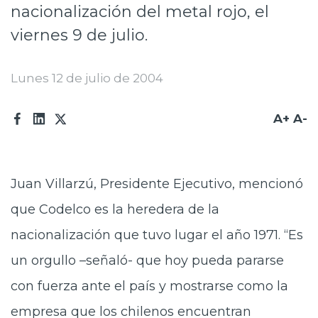
nacionalización del metal rojo, el
Prensa
viernes 9 de julio.
Trabaja en Codelco
Lunes 12 de julio de 2004
Transparencia activa
Canales de denuncia
A+
A-
Proveedores
Acceso trabajadores/as
Juan Villarzú, Presidente Ejecutivo, mencionó
que Codelco es la heredera de la
nacionalización que tuvo lugar el año 1971. “Es
un orgullo –señaló- que hoy pueda pararse
con fuerza ante el país y mostrarse como la
empresa que los chilenos encuentran