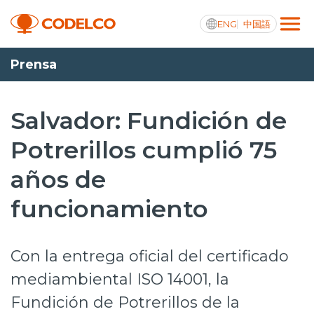
ENG
中国語
Prensa
Transparencia activa
Salvador: Fundición de
Potrerillos cumplió 75
Nosotros
años de
Operaciones
funcionamiento
Proyectos
Sustentabilidad
Con la entrega oficial del certificado
Innovación
mediambiental ISO 14001, la
Fundición de Potrerillos de la
Inversionistas