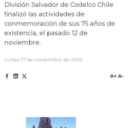
División Salvador de Codelco Chile
Prensa
finalizó las actividades de
Trabaja en Codelco
conmemoración de sus 75 años de
Transparencia activa
existencia, el pasado 12 de
noviembre.
Canales de denuncia
Proveedores
Lunes 17 de noviembre de 2003
Acceso trabajadores/as
A+
A-